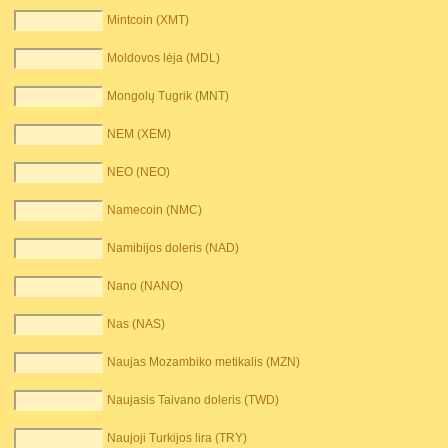
Mintcoin (XMT)
Moldovos lėja (MDL)
Mongolų Tugrik (MNT)
NEM (XEM)
NEO (NEO)
Namecoin (NMC)
Namibijos doleris (NAD)
Nano (NANO)
Nas (NAS)
Naujas Mozambiko metikalis (MZN)
Naujasis Taivano doleris (TWD)
Naujoji Turkijos lira (TRY)