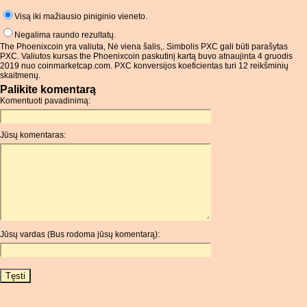
Visą iki mažiausio piniginio vieneto.
Negalima raundo rezultatų.
The Phoenixcoin yra valiuta, Nė viena šalis,. Simbolis PXC gali būti parašytas
PXC. Valiutos kursas the Phoenixcoin paskutinį kartą buvo atnaujinta 4 gruodis
2019 nuo coinmarketcap.com. PXC konversijos koeficientas turi 12 reikšminių
skaitmenų.
Palikite komentarą
Komentuoti pavadinimą:
Jūsų komentaras:
Jūsų vardas (Bus rodoma jūsų komentarą):