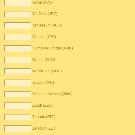
Verge (XVG)
VeriCoin (VRC)
Veritaseum (VERI)
Vertcoin (VTC)
Vietnamo Dongas (VND)
Walton (WTC)
WorldCoin (WDC)
Yacoin (YAC)
Zambian Kwacha (ZMW)
Zcash (ZEC)
Zeitcoin (ZTC)
Zetacoin (ZET)