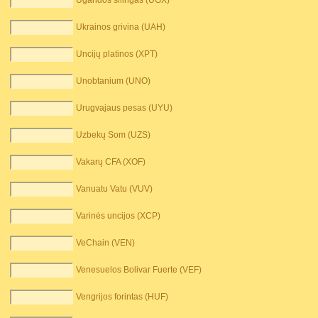
Ugandos šilingas (UGX)
Ukrainos grivina (UAH)
Uncijų platinos (XPT)
Unobtanium (UNO)
Urugvajaus pesas (UYU)
Uzbekų Som (UZS)
Vakarų CFA (XOF)
Vanuatu Vatu (VUV)
Varinės uncijos (XCP)
VeChain (VEN)
Venesuelos Bolivar Fuerte (VEF)
Vengrijos forintas (HUF)