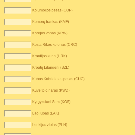
Kolumbijos pesas (COP)
Komorų frankas (KMF)
Korėjos vonas (KRW)
Kosta Rikos kolonas (CRC)
Kroatijos kuna (HRK)
Kroatų Lilangeni (SZL)
Kubos Kabrioletas pesas (CUC)
Kuveito dinaras (KWD)
Kyrgyzstani Som (KGS)
Lao Kipas (LAK)
Lenkijos zlotas (PLN)