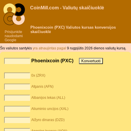
CoinMill.com - Valiutų skaičiuoklė
Phoenixcoin (PXC) Valiutos kursas konversijos
skaičiuoklė
Prisijunkite
naudodami
Google
Šis valiutos santykis
yra atnaujintas pagal
9 rugpjūtis 2026 dienos valiutų kursą.
Phoenixcoin (PXC)
0x (ZRX)
Afganis (AFN)
Albanijos lekas (ALL)
Aliuminio uncijos (XAL)
Alžyro dinaras (DZD)