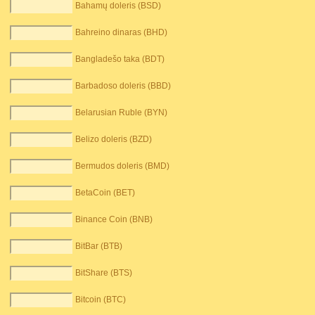
Bahamų doleris (BSD)
Bahreino dinaras (BHD)
Bangladešo taka (BDT)
Barbadoso doleris (BBD)
Belarusian Ruble (BYN)
Belizo doleris (BZD)
Bermudos doleris (BMD)
BetaCoin (BET)
Binance Coin (BNB)
BitBar (BTB)
BitShare (BTS)
Bitcoin (BTC)