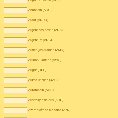
Angolos kvanza (AOA)
Anoncoin (ANC)
Ardor (ARDR)
Argentinos pesas (ARS)
Argentum (ARG)
Armėnijos dramas (AMD)
Aruban Florinas (AWG)
Augur (REP)
Aukso uncijos (XAU)
Auroracoin (AUR)
Australijos doleris (AUD)
Azerbaidžano manatas (AZN)