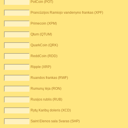
PotCoin (POT)
Prancūzijos Ramiojo vandenyno frankas (XPF)
Primecoin (XPM)
Qtum (QTUM)
QuarkCoin (QRK)
ReddCoin (RDD)
Ripple (XRP)
Ruandos frankas (RWF)
Rumunų lėja (RON)
Rusijos rublis (RUB)
Rytų Karibų doleris (XCD)
Saint Elenos sala Svaras (SHP)