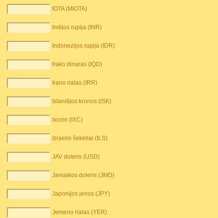
IOTA (MIOTA)
Indijos rupija (INR)
Indonezijos rupija (IDR)
Irako dinaras (IQD)
Irano rialas (IRR)
Islandijos kronos (ISK)
Ixcoin (IXC)
Izraelio šekeliai (ILS)
JAV doleris (USD)
Jamaikos doleris (JMD)
Japonijos jenos (JPY)
Jemeno rialas (YER)