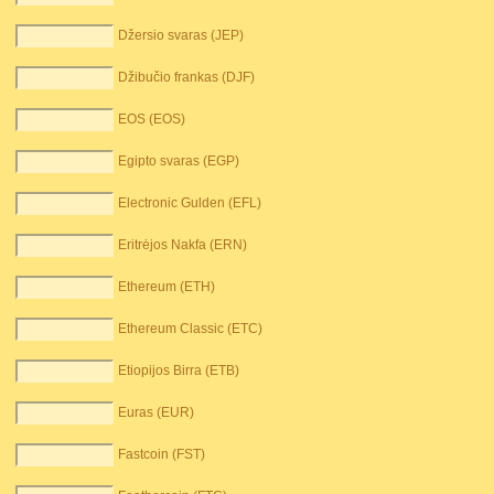
Džersio svaras (JEP)
Džibučio frankas (DJF)
EOS (EOS)
Egipto svaras (EGP)
Electronic Gulden (EFL)
Eritrėjos Nakfa (ERN)
Ethereum (ETH)
Ethereum Classic (ETC)
Etiopijos Birra (ETB)
Euras (EUR)
Fastcoin (FST)