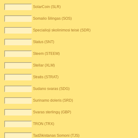
SolarCoin (SLR)
Somalio šilingas (SOS)
Specialioji skolinimosi teisė (SDR)
Status (SNT)
Steem (STEEM)
Stellar (XLM)
Stratis (STRAT)
Sudano svaras (SDG)
Surinamo doleris (SRD)
Svaras sterlingų (GBP)
TRON (TRX)
Tadžikistanas Somoni (TJS)