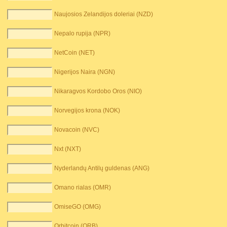
Naujosios Zelandijos doleriai (NZD)
Nepalo rupija (NPR)
NetCoin (NET)
Nigerijos Naira (NGN)
Nikaragvos Kordobo Oros (NIO)
Norvegijos krona (NOK)
Novacoin (NVC)
Nxt (NXT)
Nyderlandų Antilų guldenas (ANG)
Omano rialas (OMR)
OmiseGO (OMG)
Orbitcoin (ORB)