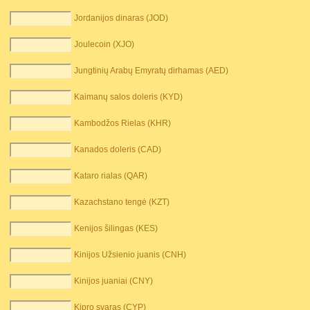
Jordanijos dinaras (JOD)
Joulecoin (XJO)
Jungtinių Arabų Emyratų dirhamas (AED)
Kaimanų salos doleris (KYD)
Kambodžos Rielas (KHR)
Kanados doleris (CAD)
Kataro rialas (QAR)
Kazachstano tengė (KZT)
Kenijos šilingas (KES)
Kinijos Užsienio juanis (CNH)
Kinijos juaniai (CNY)
Kipro svaras (CYP)