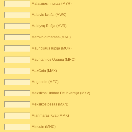
Malaizijos ringitas (MYR)
Malavio kvača (MWK)
Maldyvų Rufija (MVR)
Maroko dirhamas (MAD)
Mauricijaus rupija (MUR)
Mauritanijos Ouguja (MRO)
MaxCoin (MAX)
Megacoin (MEC)
Meksikos Unidad De Inversija (MXV)
Meksikos pesas (MXN)
Mianmaras Kyat (MMK)
Mincoin (MNC)