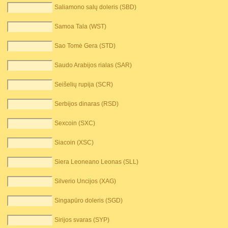
Saliamono salų doleris (SBD)
Samoa Tala (WST)
Sao Tomė Gera (STD)
Saudo Arabijos rialas (SAR)
Seišelių rupija (SCR)
Serbijos dinaras (RSD)
Sexcoin (SXC)
Siacoin (XSC)
Siera Leoneano Leonas (SLL)
Silverio Uncijos (XAG)
Singapūro doleris (SGD)
Sirijos svaras (SYP)