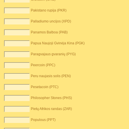
Pakistano rupija (PKR)
Palladiumo uncijos (XPD)
Panamos Balboa (PAB)
Papua Naujoji Gvinėja Kina (PGK)
Paragvajaus gvaranių (PYG)
Peercoin (PPC)
Peru naujasis solis (PEN)
Pesetacoin (PTC)
Philosopher Stones (PHS)
Pietų Afrikos randas (ZAR)
Populous (PPT)