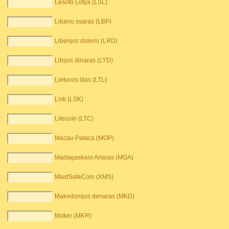
Lesoto Lotija (LSL)
Libano svaras (LBP)
Liberijos doleris (LRD)
Libijos dinaras (LYD)
Lietuvos litas (LTL)
Lisk (LSK)
Litecoin (LTC)
Macau Pataca (MOP)
Madagaskaro Ariaras (MGA)
MaidSafeCoin (XMS)
Makedonijos denaras (MKD)
Maker (MKR)