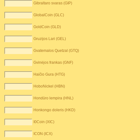
Gibraltaro svaras (GIP)
GlobalCoin (GLC)
GoldCoin (GLD)
Gruzijos Lari (GEL)
Gvatemalos Quetzal (GTQ)
Gvinėjos frankas (GNF)
Haičio Gura (HTG)
HoboNickel (HBN)
Hondūro lempira (HNL)
Honkongo doleris (HKD)
I0Coin (XIC)
ICON (ICX)