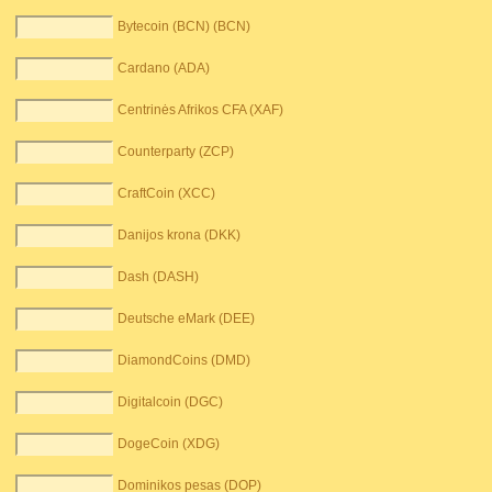
Bytecoin (BCN) (BCN)
Cardano (ADA)
Centrinės Afrikos CFA (XAF)
Counterparty (ZCP)
CraftCoin (XCC)
Danijos krona (DKK)
Dash (DASH)
Deutsche eMark (DEE)
DiamondCoins (DMD)
Digitalcoin (DGC)
DogeCoin (XDG)
Dominikos pesas (DOP)