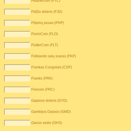
Feathercoin (FTC)
Fidžio doleris (FJD)
Filipinų pesas (PHP)
FlorinCoin (FLO)
FlutterCoin (FLT)
Folklando salų svaras (FKP)
Frankas Congolais (CDF)
Franko (FRK)
Freicoin (FRC)
Gajanos doleris (GYD)
Gambijos Dalasis (GMD)
Ganos sedis (GHS)