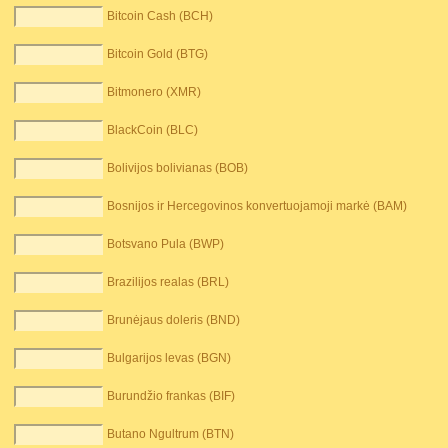
Bitcoin Cash (BCH)
Bitcoin Gold (BTG)
Bitmonero (XMR)
BlackCoin (BLC)
Bolivijos bolivianas (BOB)
Bosnijos ir Hercegovinos konvertuojamoji markė (BAM)
Botsvano Pula (BWP)
Brazilijos realas (BRL)
Brunėjaus doleris (BND)
Bulgarijos levas (BGN)
Burundžio frankas (BIF)
Butano Ngultrum (BTN)