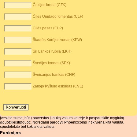
Čekijos krona (CZK)
Čilės Unidado fomentas (CLF)
Čilės pesas (CLP)
Šiaurės Korėjos vonas (KPW)
Šri Lankos rupija (LKR)
Švedijos kronos (SEK)
Šveicarijos frankas (CHF)
Žaliojo Kyšulio eskudas (CVE)
Įveskite sumą, būtų paverstas į lauką valiuta kairėje ir paspauskite mygtuką
&quot;Keisti&quot;. Norėdami parodyti Phoenixcoins ir tik viena kita valiuta,
spustelėkite bet kokia kita valiuta.
Funkcijos