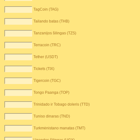
TagCoin (TAG)
Tailando batas (THB)
Tanzanijos šilingas (TZS)
Terracoin (TRC)
Tether (USDT)
Tickets (TIX)
Tigercoin (TGC)
Tongo Paanga (TOP)
Trinidado ir Tobago doleris (TTD)
Tuniso dinaras (TND)
Turkmėnistano manatas (TMT)