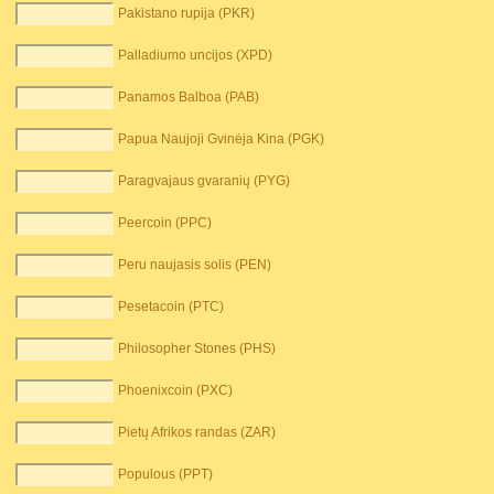
Pakistano rupija (PKR)
Palladiumo uncijos (XPD)
Panamos Balboa (PAB)
Papua Naujoji Gvinėja Kina (PGK)
Paragvajaus gvaranių (PYG)
Peercoin (PPC)
Peru naujasis solis (PEN)
Pesetacoin (PTC)
Philosopher Stones (PHS)
Phoenixcoin (PXC)
Pietų Afrikos randas (ZAR)
Populous (PPT)