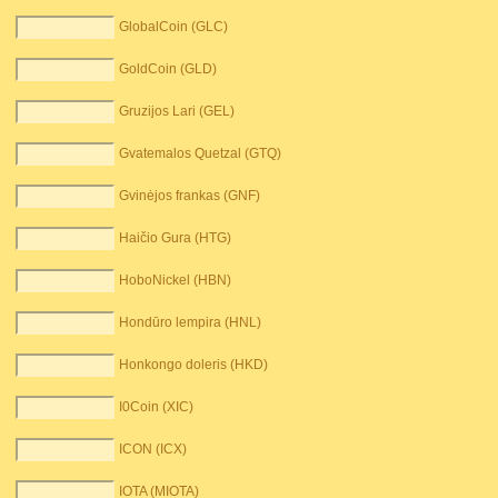
GlobalCoin (GLC)
GoldCoin (GLD)
Gruzijos Lari (GEL)
Gvatemalos Quetzal (GTQ)
Gvinėjos frankas (GNF)
Haičio Gura (HTG)
HoboNickel (HBN)
Hondūro lempira (HNL)
Honkongo doleris (HKD)
I0Coin (XIC)
ICON (ICX)
IOTA (MIOTA)