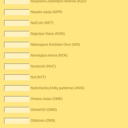
Naujosios Zelandijos doleriai (NZD)
Nepalo rupija (NPR)
NetCoin (NET)
Nigerijos Naira (NGN)
Nikaragvos Kordobo Oros (NIO)
Norvegijos krona (NOK)
Novacoin (NVC)
Nxt (NXT)
Nyderlandų Antilų guldenas (ANG)
Omano rialas (OMR)
OmiseGO (OMG)
Orbitcoin (ORB)