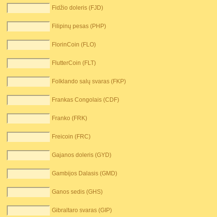
Fidžio doleris (FJD)
Filipinų pesas (PHP)
FlorinCoin (FLO)
FlutterCoin (FLT)
Folklando salų svaras (FKP)
Frankas Congolais (CDF)
Franko (FRK)
Freicoin (FRC)
Gajanos doleris (GYD)
Gambijos Dalasis (GMD)
Ganos sedis (GHS)
Gibraltaro svaras (GIP)