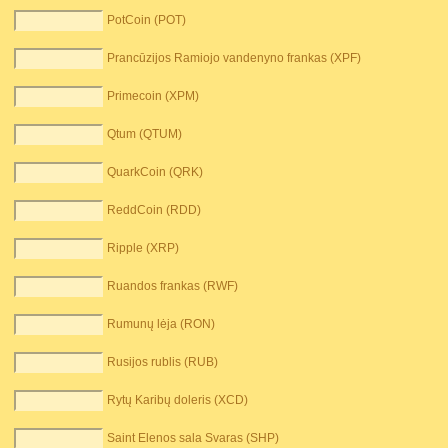
PotCoin (POT)
Prancūzijos Ramiojo vandenyno frankas (XPF)
Primecoin (XPM)
Qtum (QTUM)
QuarkCoin (QRK)
ReddCoin (RDD)
Ripple (XRP)
Ruandos frankas (RWF)
Rumunų lėja (RON)
Rusijos rublis (RUB)
Rytų Karibų doleris (XCD)
Saint Elenos sala Svaras (SHP)