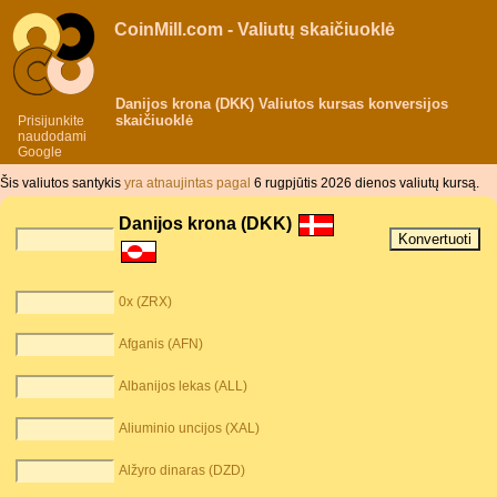
CoinMill.com - Valiutų skaičiuoklė
Danijos krona (DKK) Valiutos kursas konversijos
skaičiuoklė
Prisijunkite
naudodami
Google
Šis valiutos santykis
yra atnaujintas pagal
6 rugpjūtis 2026 dienos valiutų kursą.
Danijos krona (DKK)
0x (ZRX)
Afganis (AFN)
Albanijos lekas (ALL)
Aliuminio uncijos (XAL)
Alžyro dinaras (DZD)