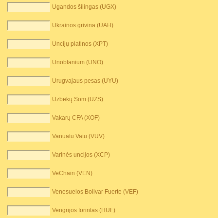
Ugandos šilingas (UGX)
Ukrainos grivina (UAH)
Uncijų platinos (XPT)
Unobtanium (UNO)
Urugvajaus pesas (UYU)
Uzbekų Som (UZS)
Vakarų CFA (XOF)
Vanuatu Vatu (VUV)
Varinės uncijos (XCP)
VeChain (VEN)
Venesuelos Bolivar Fuerte (VEF)
Vengrijos forintas (HUF)