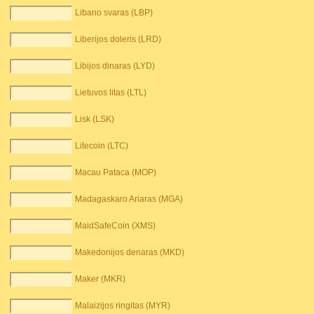
Libano svaras (LBP)
Liberijos doleris (LRD)
Libijos dinaras (LYD)
Lietuvos litas (LTL)
Lisk (LSK)
Litecoin (LTC)
Macau Pataca (MOP)
Madagaskaro Ariaras (MGA)
MaidSafeCoin (XMS)
Makedonijos denaras (MKD)
Maker (MKR)
Malaizijos ringitas (MYR)