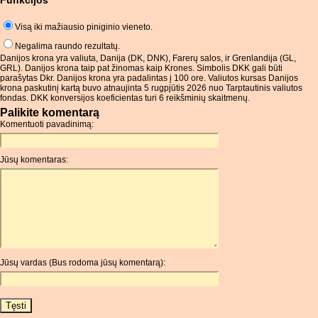
Funkcijos
Visą iki mažiausio piniginio vieneto.
Negalima raundo rezultatų.
Danijos krona yra valiuta, Danija (DK, DNK), Farerų salos, ir Grenlandija (GL,
GRL). Danijos krona taip pat žinomas kaip Krones. Simbolis DKK gali būti
parašytas Dkr. Danijos krona yra padalintas į 100 ore. Valiutos kursas Danijos
krona paskutinį kartą buvo atnaujinta 5 rugpjūtis 2026 nuo Tarptautinis valiutos
fondas. DKK konversijos koeficientas turi 6 reikšminių skaitmenų.
Palikite komentarą
Komentuoti pavadinimą:
Jūsų komentaras:
Jūsų vardas (Bus rodoma jūsų komentarą):