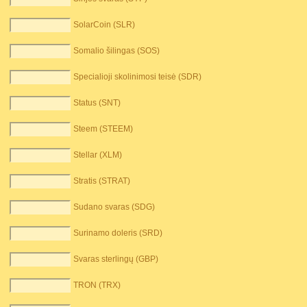
SolarCoin (SLR)
Somalio šilingas (SOS)
Specialioji skolinimosi teisė (SDR)
Status (SNT)
Steem (STEEM)
Stellar (XLM)
Stratis (STRAT)
Sudano svaras (SDG)
Surinamo doleris (SRD)
Svaras sterlingų (GBP)
TRON (TRX)