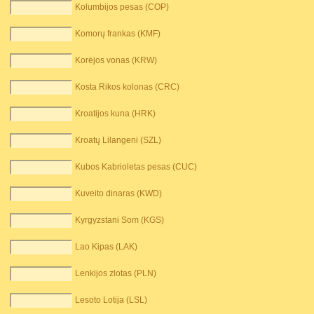
Kolumbijos pesas (COP)
Komorų frankas (KMF)
Korėjos vonas (KRW)
Kosta Rikos kolonas (CRC)
Kroatijos kuna (HRK)
Kroatų Lilangeni (SZL)
Kubos Kabrioletas pesas (CUC)
Kuveito dinaras (KWD)
Kyrgyzstani Som (KGS)
Lao Kipas (LAK)
Lenkijos zlotas (PLN)
Lesoto Lotija (LSL)