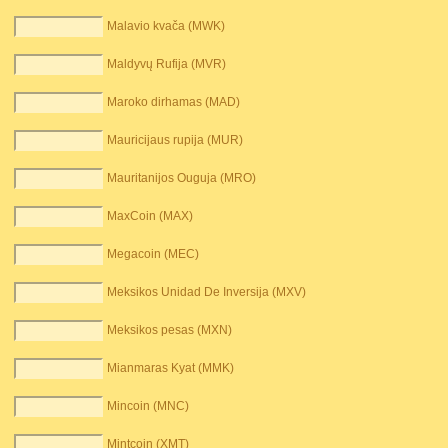
Malavio kvača (MWK)
Maldyvų Rufija (MVR)
Maroko dirhamas (MAD)
Mauricijaus rupija (MUR)
Mauritanijos Ouguja (MRO)
MaxCoin (MAX)
Megacoin (MEC)
Meksikos Unidad De Inversija (MXV)
Meksikos pesas (MXN)
Mianmaras Kyat (MMK)
Mincoin (MNC)
Mintcoin (XMT)