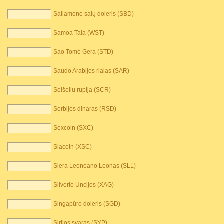
Saliamono salų doleris (SBD)
Samoa Tala (WST)
Sao Tomė Gera (STD)
Saudo Arabijos rialas (SAR)
Seišelių rupija (SCR)
Serbijos dinaras (RSD)
Sexcoin (SXC)
Siacoin (XSC)
Siera Leoneano Leonas (SLL)
Silverio Uncijos (XAG)
Singapūro doleris (SGD)
Sirijos svaras (SYP)