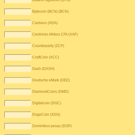
Butano Ngultrum (BTN)
Bytecoin (BCN) (BCN)
Cardano (ADA)
Centrinės Afrikos CFA (XAF)
Counterparty (ZCP)
CraftCoin (XCC)
Dash (DASH)
Deutsche eMark (DEE)
DiamondCoins (DMD)
Digitalcoin (DGC)
DogeCoin (XDG)
Dominikos pesas (DOP)