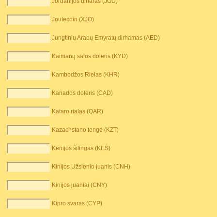
Jordanijos dinaras (JOD)
Joulecoin (XJO)
Jungtinių Arabų Emyratų dirhamas (AED)
Kaimanų salos doleris (KYD)
Kambodžos Rielas (KHR)
Kanados doleris (CAD)
Kataro rialas (QAR)
Kazachstano tengė (KZT)
Kenijos šilingas (KES)
Kinijos Užsienio juanis (CNH)
Kinijos juaniai (CNY)
Kipro svaras (CYP)