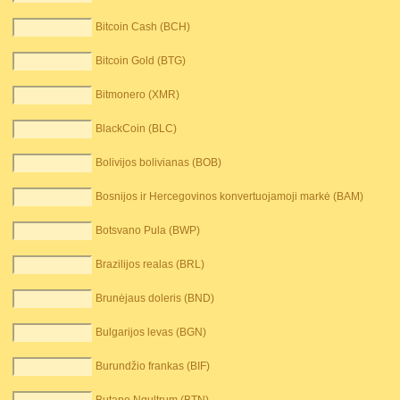
Bitcoin Cash (BCH)
Bitcoin Gold (BTG)
Bitmonero (XMR)
BlackCoin (BLC)
Bolivijos bolivianas (BOB)
Bosnijos ir Hercegovinos konvertuojamoji markė (BAM)
Botsvano Pula (BWP)
Brazilijos realas (BRL)
Brunėjaus doleris (BND)
Bulgarijos levas (BGN)
Burundžio frankas (BIF)