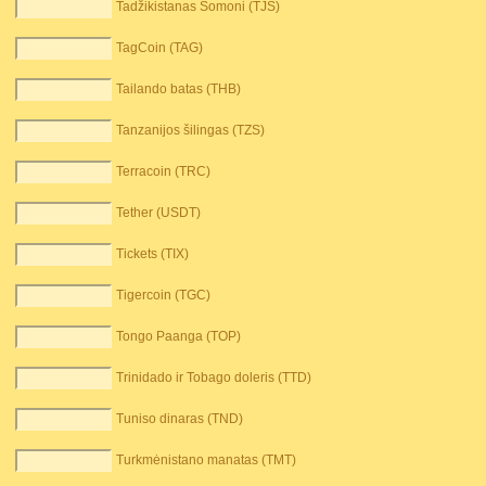
Tadžikistanas Somoni (TJS)
TagCoin (TAG)
Tailando batas (THB)
Tanzanijos šilingas (TZS)
Terracoin (TRC)
Tether (USDT)
Tickets (TIX)
Tigercoin (TGC)
Tongo Paanga (TOP)
Trinidado ir Tobago doleris (TTD)
Tuniso dinaras (TND)
Turkmėnistano manatas (TMT)