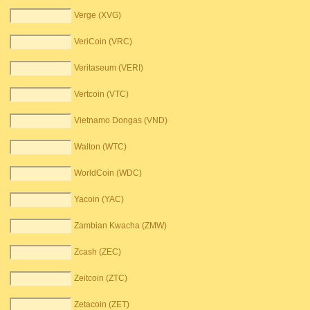
Verge (XVG)
VeriCoin (VRC)
Veritaseum (VERI)
Vertcoin (VTC)
Vietnamo Dongas (VND)
Walton (WTC)
WorldCoin (WDC)
Yacoin (YAC)
Zambian Kwacha (ZMW)
Zcash (ZEC)
Zeitcoin (ZTC)
Zetacoin (ZET)