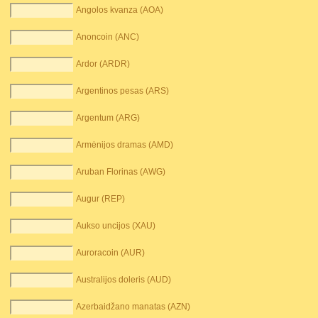
Angolos kvanza (AOA)
Anoncoin (ANC)
Ardor (ARDR)
Argentinos pesas (ARS)
Argentum (ARG)
Armėnijos dramas (AMD)
Aruban Florinas (AWG)
Augur (REP)
Aukso uncijos (XAU)
Auroracoin (AUR)
Australijos doleris (AUD)
Azerbaidžano manatas (AZN)