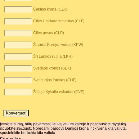
Čekijos krona (CZK)
Čilės Unidado fomentas (CLF)
Čilės pesas (CLP)
Šiaurės Korėjos vonas (KPW)
Šri Lankos rupija (LKR)
Švedijos kronos (SEK)
Šveicarijos frankas (CHF)
Žaliojo Kyšulio eskudas (CVE)
Įveskite sumą, būtų paverstas į lauką valiuta kairėje ir paspauskite mygtuką
&quot;Keisti&quot;. Norėdami parodyti Danijos krona ir tik viena kita valiuta,
spustelėkite bet kokia kita valiuta.