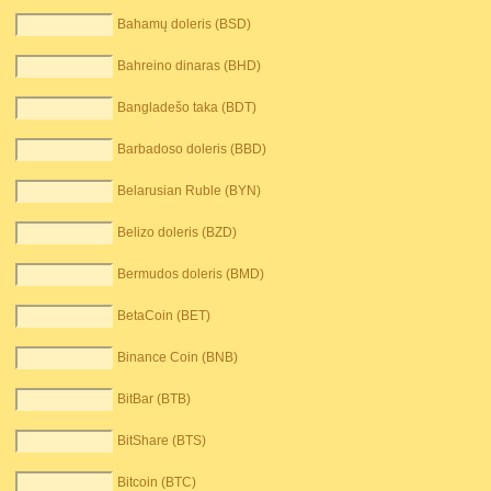
Bahamų doleris (BSD)
Bahreino dinaras (BHD)
Bangladešo taka (BDT)
Barbadoso doleris (BBD)
Belarusian Ruble (BYN)
Belizo doleris (BZD)
Bermudos doleris (BMD)
BetaCoin (BET)
Binance Coin (BNB)
BitBar (BTB)
BitShare (BTS)
Bitcoin (BTC)