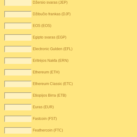
Džersio svaras (JEP)
Džibučio frankas (DJF)
EOS (EOS)
Egipto svaras (EGP)
Electronic Gulden (EFL)
Eritrėjos Nakfa (ERN)
Ethereum (ETH)
Ethereum Classic (ETC)
Etiopijos Birra (ETB)
Euras (EUR)
Fastcoin (FST)
Feathercoin (FTC)