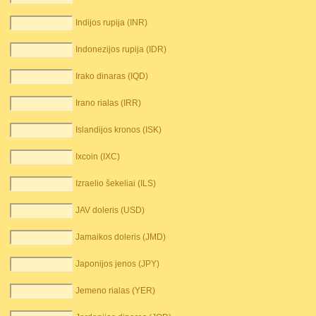
Indijos rupija (INR)
Indonezijos rupija (IDR)
Irako dinaras (IQD)
Irano rialas (IRR)
Islandijos kronos (ISK)
Ixcoin (IXC)
Izraelio šekeliai (ILS)
JAV doleris (USD)
Jamaikos doleris (JMD)
Japonijos jenos (JPY)
Jemeno rialas (YER)