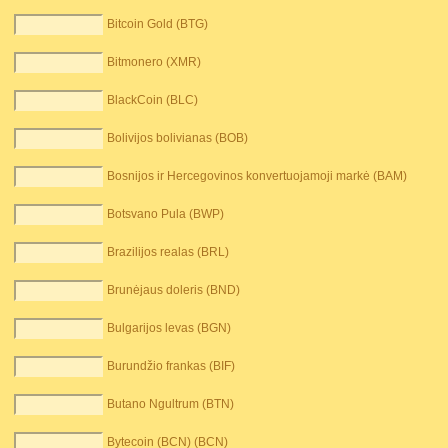
Bitcoin Gold (BTG)
Bitmonero (XMR)
BlackCoin (BLC)
Bolivijos bolivianas (BOB)
Bosnijos ir Hercegovinos konvertuojamoji markė (BAM)
Botsvano Pula (BWP)
Brazilijos realas (BRL)
Brunėjaus doleris (BND)
Bulgarijos levas (BGN)
Burundžio frankas (BIF)
Butano Ngultrum (BTN)
Bytecoin (BCN) (BCN)