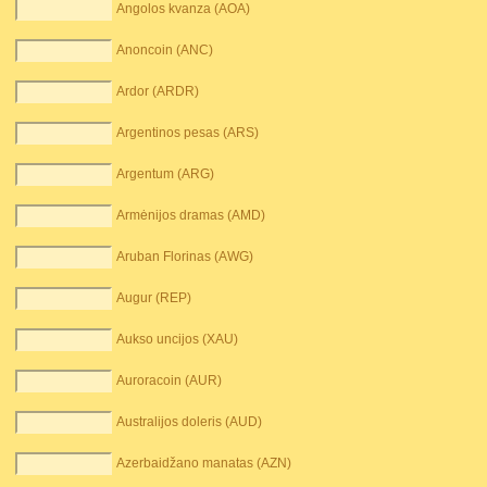
Angolos kvanza (AOA)
Anoncoin (ANC)
Ardor (ARDR)
Argentinos pesas (ARS)
Argentum (ARG)
Armėnijos dramas (AMD)
Aruban Florinas (AWG)
Augur (REP)
Aukso uncijos (XAU)
Auroracoin (AUR)
Australijos doleris (AUD)
Azerbaidžano manatas (AZN)