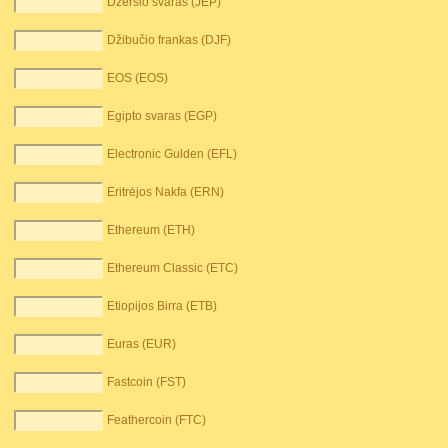
Džersio svaras (JEP)
Džibučio frankas (DJF)
EOS (EOS)
Egipto svaras (EGP)
Electronic Gulden (EFL)
Eritrėjos Nakfa (ERN)
Ethereum (ETH)
Ethereum Classic (ETC)
Etiopijos Birra (ETB)
Euras (EUR)
Fastcoin (FST)
Feathercoin (FTC)