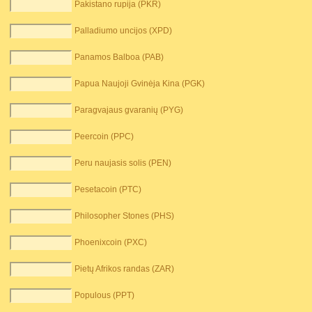
Pakistano rupija (PKR)
Palladiumo uncijos (XPD)
Panamos Balboa (PAB)
Papua Naujoji Gvinėja Kina (PGK)
Paragvajaus gvaranių (PYG)
Peercoin (PPC)
Peru naujasis solis (PEN)
Pesetacoin (PTC)
Philosopher Stones (PHS)
Phoenixcoin (PXC)
Pietų Afrikos randas (ZAR)
Populous (PPT)