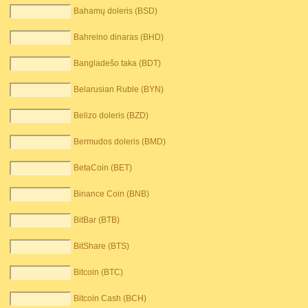
Bahamų doleris (BSD)
Bahreino dinaras (BHD)
Bangladešo taka (BDT)
Belarusian Ruble (BYN)
Belizo doleris (BZD)
Bermudos doleris (BMD)
BetaCoin (BET)
Binance Coin (BNB)
BitBar (BTB)
BitShare (BTS)
Bitcoin (BTC)
Bitcoin Cash (BCH)