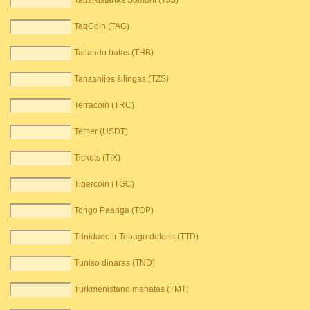
Tadžikistanas Somoni (TJS)
TagCoin (TAG)
Tailando batas (THB)
Tanzanijos šilingas (TZS)
Terracoin (TRC)
Tether (USDT)
Tickets (TIX)
Tigercoin (TGC)
Tongo Paanga (TOP)
Trinidado ir Tobago doleris (TTD)
Tuniso dinaras (TND)
Turkmėnistano manatas (TMT)