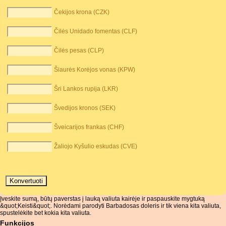
Čekijos krona (CZK)
Čilės Unidado fomentas (CLF)
Čilės pesas (CLP)
Šiaurės Korėjos vonas (KPW)
Šri Lankos rupija (LKR)
Švedijos kronos (SEK)
Šveicarijos frankas (CHF)
Žaliojo Kyšulio eskudas (CVE)
Įveskite sumą, būtų paverstas į lauką valiuta kairėje ir paspauskite mygtuką
&quot;Keisti&quot;. Norėdami parodyti Barbadosas doleris ir tik viena kita valiuta,
spustelėkite bet kokia kita valiuta.
Funkcijos