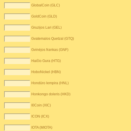
GlobalCoin (GLC)
GoldCoin (GLD)
Gruzijos Lari (GEL)
Gvatemalos Quetzal (GTQ)
Gvinėjos frankas (GNF)
Haičio Gura (HTG)
HoboNickel (HBN)
Hondūro lempira (HNL)
Honkongo doleris (HKD)
I0Coin (XIC)
ICON (ICX)
IOTA (MIOTA)