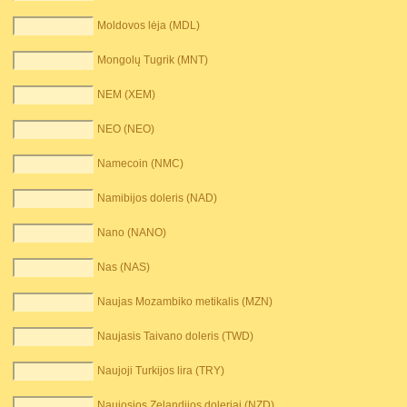
Moldovos lėja (MDL)
Mongolų Tugrik (MNT)
NEM (XEM)
NEO (NEO)
Namecoin (NMC)
Namibijos doleris (NAD)
Nano (NANO)
Nas (NAS)
Naujas Mozambiko metikalis (MZN)
Naujasis Taivano doleris (TWD)
Naujoji Turkijos lira (TRY)
Naujosios Zelandijos doleriai (NZD)