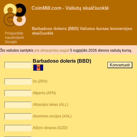
CoinMill.com - Valiutų skaičiuoklė
Barbadoso doleris (BBD) Valiutos kursas konversijos
skaičiuoklė
Prisijunkite
naudodami
Google
Šis valiutos santykis
yra atnaujintas pagal
5 rugpjūtis 2026 dienos valiutų kursą.
Barbadoso doleris (BBD)
0x (ZRX)
Afganis (AFN)
Albanijos lekas (ALL)
Aliuminio uncijos (XAL)
Alžyro dinaras (DZD)