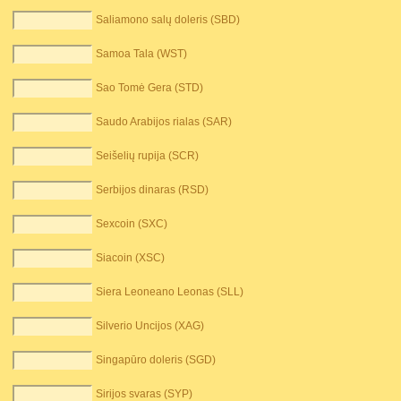
Saliamono salų doleris (SBD)
Samoa Tala (WST)
Sao Tomė Gera (STD)
Saudo Arabijos rialas (SAR)
Seišelių rupija (SCR)
Serbijos dinaras (RSD)
Sexcoin (SXC)
Siacoin (XSC)
Siera Leoneano Leonas (SLL)
Silverio Uncijos (XAG)
Singapūro doleris (SGD)
Sirijos svaras (SYP)