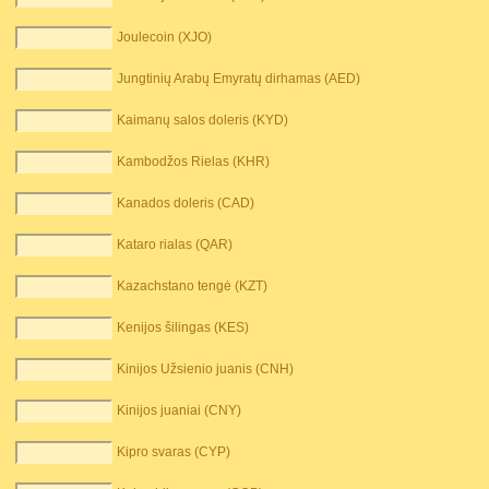
Joulecoin (XJO)
Jungtinių Arabų Emyratų dirhamas (AED)
Kaimanų salos doleris (KYD)
Kambodžos Rielas (KHR)
Kanados doleris (CAD)
Kataro rialas (QAR)
Kazachstano tengė (KZT)
Kenijos šilingas (KES)
Kinijos Užsienio juanis (CNH)
Kinijos juaniai (CNY)
Kipro svaras (CYP)