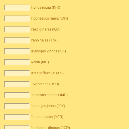
Indijos rupija (INR)
Indonezijos rupija (IDR)
Irako dinaras (IQD)
Irano rialas (IRR)
Islandijos kronos (ISK)
Ixcoin (IXC)
Izraelio šekeliai (ILS)
JAV doleris (USD)
Jamaikos doleris (JMD)
Japonijos jenos (JPY)
Jemeno rialas (YER)
Jordanijos dinaras (JOD)