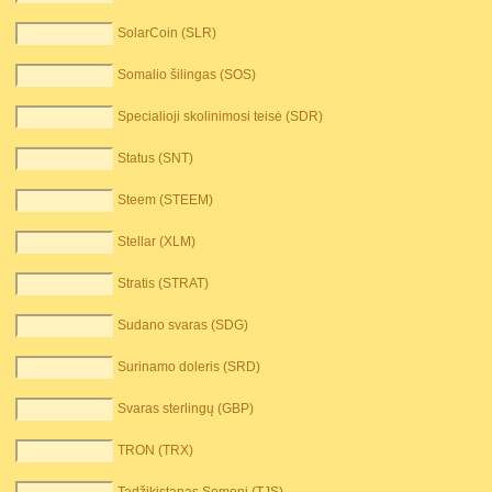
SolarCoin (SLR)
Somalio šilingas (SOS)
Specialioji skolinimosi teisė (SDR)
Status (SNT)
Steem (STEEM)
Stellar (XLM)
Stratis (STRAT)
Sudano svaras (SDG)
Surinamo doleris (SRD)
Svaras sterlingų (GBP)
TRON (TRX)