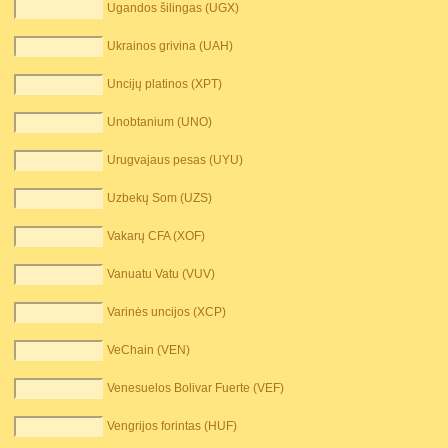
Ugandos šilingas (UGX)
Ukrainos grivina (UAH)
Uncijų platinos (XPT)
Unobtanium (UNO)
Urugvajaus pesas (UYU)
Uzbekų Som (UZS)
Vakarų CFA (XOF)
Vanuatu Vatu (VUV)
Varinės uncijos (XCP)
VeChain (VEN)
Venesuelos Bolivar Fuerte (VEF)
Vengrijos forintas (HUF)