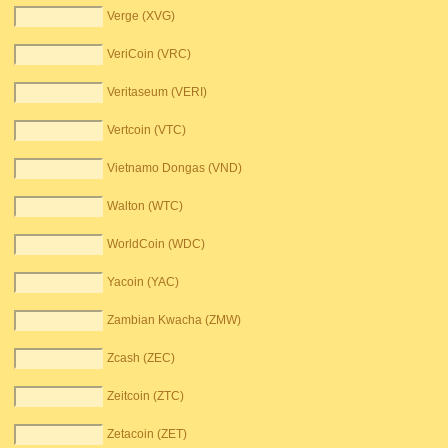
Verge (XVG)
VeriCoin (VRC)
Veritaseum (VERI)
Vertcoin (VTC)
Vietnamo Dongas (VND)
Walton (WTC)
WorldCoin (WDC)
Yacoin (YAC)
Zambian Kwacha (ZMW)
Zcash (ZEC)
Zeitcoin (ZTC)
Zetacoin (ZET)