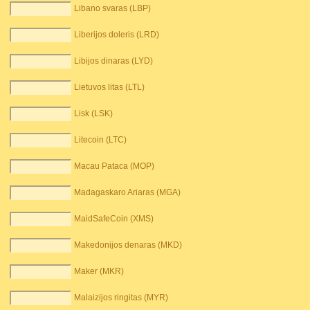
Libano svaras (LBP)
Liberijos doleris (LRD)
Libijos dinaras (LYD)
Lietuvos litas (LTL)
Lisk (LSK)
Litecoin (LTC)
Macau Pataca (MOP)
Madagaskaro Ariaras (MGA)
MaidSafeCoin (XMS)
Makedonijos denaras (MKD)
Maker (MKR)
Malaizijos ringitas (MYR)