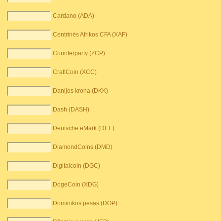
Cardano (ADA)
Centrinės Afrikos CFA (XAF)
Counterparty (ZCP)
CraftCoin (XCC)
Danijos krona (DKK)
Dash (DASH)
Deutsche eMark (DEE)
DiamondCoins (DMD)
Digitalcoin (DGC)
DogeCoin (XDG)
Dominikos pesas (DOP)