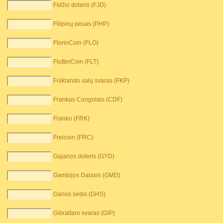
Fidžio doleris (FJD)
Filipinų pesas (PHP)
FlorinCoin (FLO)
FlutterCoin (FLT)
Folklando salų svaras (FKP)
Frankas Congolais (CDF)
Franko (FRK)
Freicoin (FRC)
Gajanos doleris (GYD)
Gambijos Dalasis (GMD)
Ganos sedis (GHS)
Gibraltaro svaras (GIP)