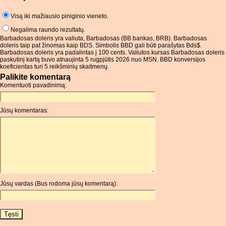
Visą iki mažiausio piniginio vieneto.
Negalima raundo rezultatų.
Barbadosas doleris yra valiuta, Barbadosas (BB bankas, BRB). Barbadosas
doleris taip pat žinomas kaip BDS. Simbolis BBD gali būti parašytas Bds$.
Barbadosas doleris yra padalintas į 100 cents. Valiutos kursas Barbadosas doleris
paskutinį kartą buvo atnaujinta 5 rugpjūtis 2026 nuo MSN. BBD konversijos
koeficientas turi 5 reikšminių skaitmenų.
Palikite komentarą
Komentuoti pavadinimą:
Jūsų komentaras:
Jūsų vardas (Bus rodoma jūsų komentarą):