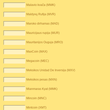
Malavio kvača (MWK)
Maldyvų Rufija (MVR)
Maroko dirhamas (MAD)
Mauricijaus rupija (MUR)
Mauritanijos Ouguja (MRO)
MaxCoin (MAX)
Megacoin (MEC)
Meksikos Unidad De Inversija (MXV)
Meksikos pesas (MXN)
Mianmaras Kyat (MMK)
Mincoin (MNC)
Mintcoin (XMT)