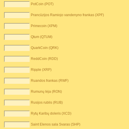
PotCoin (POT)
Prancūzijos Ramiojo vandenyno frankas (XPF)
Primecoin (XPM)
Qtum (QTUM)
QuarkCoin (QRK)
ReddCoin (RDD)
Ripple (XRP)
Ruandos frankas (RWF)
Rumunų lėja (RON)
Rusijos rublis (RUB)
Rytų Karibų doleris (XCD)
Saint Elenos sala Svaras (SHP)