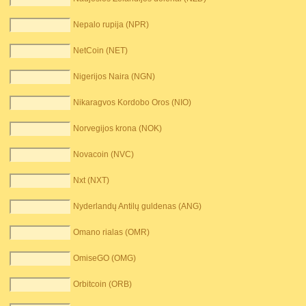
Nepalo rupija (NPR)
NetCoin (NET)
Nigerijos Naira (NGN)
Nikaragvos Kordobo Oros (NIO)
Norvegijos krona (NOK)
Novacoin (NVC)
Nxt (NXT)
Nyderlandų Antilų guldenas (ANG)
Omano rialas (OMR)
OmiseGO (OMG)
Orbitcoin (ORB)